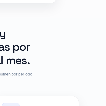
 y
as por
l mes.
nsumen por periodo