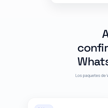
A
confi
Whats
Los paquetes de W