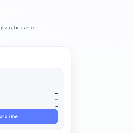
liza al instante.
—
—
—
ribirme